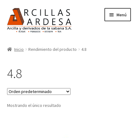
Menú
Inicio
Inicio
Rendimiento del producto
4.8
Nosotros
4.8
Productos
Mostrando el único resultado