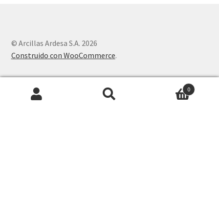
© Arcillas Ardesa S.A. 2026
Construido con WooCommerce
.
0
Buscar
1
Hola
¿En qué podemos ayudarte?
Acepta que se le envíe información por este medio?
Abrir chat