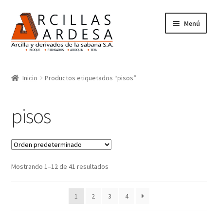
Menú
Inicio
Inicio
Productos etiquetados “pisos”
Nosotros
pisos
Productos
Mostrando 1–12 de 41 resultados
1
2
3
4