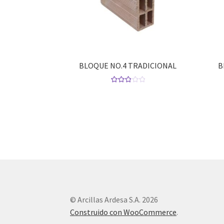
BLOQUE NO.4 TRADICIONAL
B
Valorad
o con
3.00
de
5
© Arcillas Ardesa S.A. 2026
Construido con WooCommerce
.