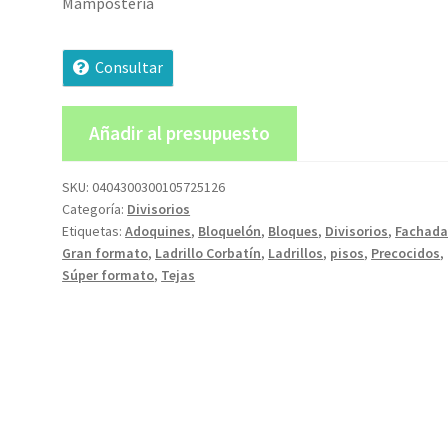
Mampostería
Consultar
Añadir al presupuesto
SKU:
0404300300105725126
Categoría:
Divisorios
Etiquetas:
Adoquines
,
Bloquelón
,
Bloques
,
Divisorios
,
Fachada
Gran formato
,
Ladrillo Corbatín
,
Ladrillos
,
pisos
,
Precocidos
,
Súper formato
,
Tejas