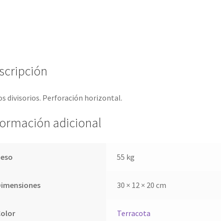
scripción
s divisorios. Perforación horizontal.
formación adicional
Peso
55 kg
Dimensiones
30 × 12 × 20 cm
Color
Terracota