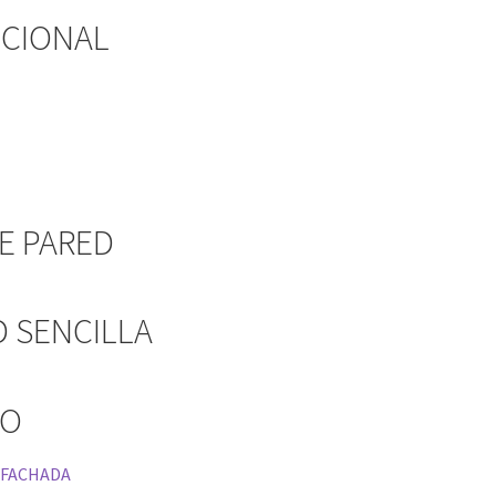
ICIONAL
E PARED
D SENCILLA
LO