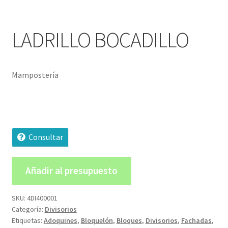
LADRILLO BOCADILLO
Mampostería
Consultar
Añadir al presupuesto
SKU:
4DI400001
Categoría:
Divisorios
Etiquetas:
Adoquines
,
Bloquelón
,
Bloques
,
Divisorios
,
Fachadas
,